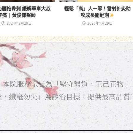
治腰椎骨刺 緩解單車大叔
輕鬆「高」人一等！雷射針灸助
疼痛 | 黃俊傑醫師
攻成長關鍵期
2024年2月29日
2026年1月29日
月，本院服務宗旨為「堅守醫道、正己正物」
候，纖毫勿失」為診治目標，提供最高品質