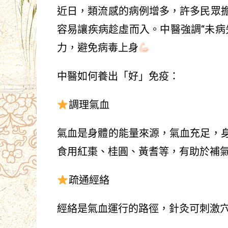
近日，類流感的病例增多，許多民眾
容易讓疾病趁虛而入。中醫強調“未病
力，避免病毒上身
中醫如何養出「好」免疫：
調理氣血
氣血是身體的能量來源，氣血充足，
食用紅棗、桂圓、黃耆等，有助於補
疏通經絡
經絡是氣血運行的路徑，針灸可刺激