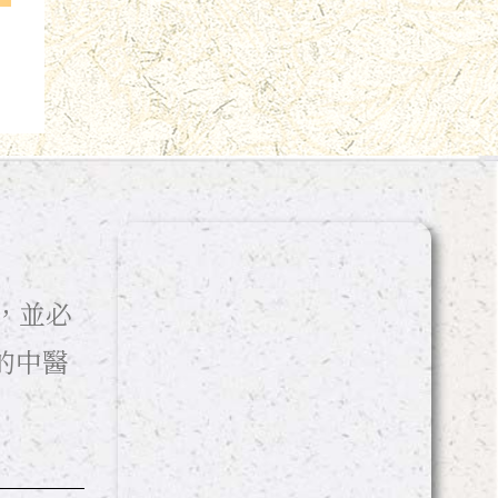
，並必
的中醫