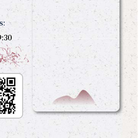
s:
:30