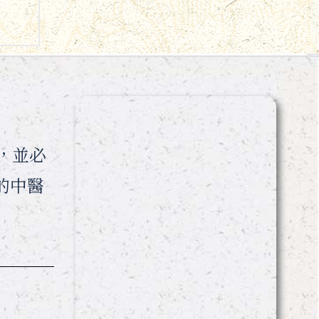
，並必
的中醫