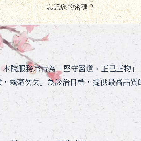
忘記您的密碼？
月，本院服務宗旨為「堅守醫道、正己正物」
候，纖毫勿失」為診治目標，提供最高品質