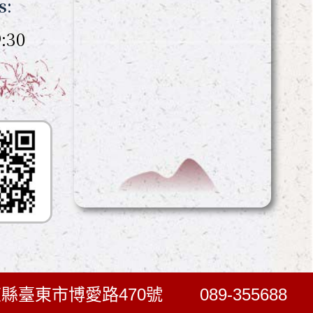
s:
:30
臺東縣臺東市博愛路470號
089-355688