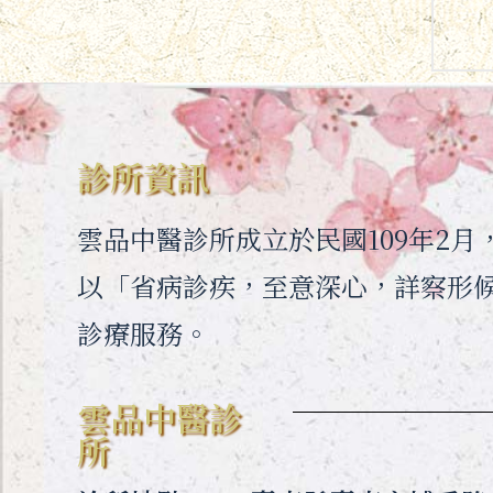
診所資訊
雲品中醫診所成立於民國109年2
以「省病診疾，至意深心，詳察形
診療服務。
雲品中醫診
所