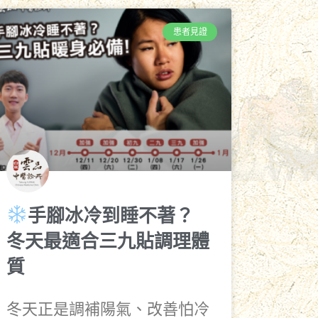
患者見證
手腳冰冷到睡不著？
冬天最適合三九貼調理體
質
冬天正是調補陽氣、改善怕冷