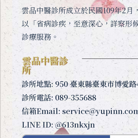
雲品中醫診所成立於民國109年2
以「省病診疾，至意深心，詳察形
診療服務。
雲品中醫診
所
診所地點: 950 臺東縣臺東市博愛路
診所電話: 089-355688
信箱Email: service@yupinn.co
LINE ID: @613nkxjn