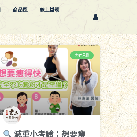
欄
商品區
線上掛號
患者見證
減重小考驗：想要瘦