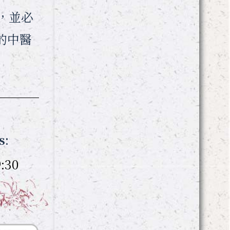
，並必
的中醫
s:
:30