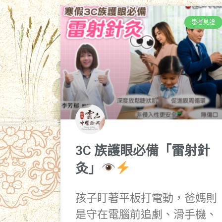
患者見證
3C 族護眼必備「雷射針
灸」
孩子盯著平板打電動，爸媽則
是守在電腦前追劇、滑手機、