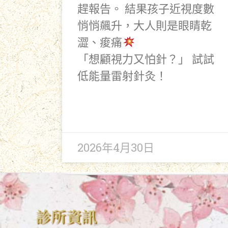
趕報告。 結果孩子近視度數
悄悄飆升，大人則是眼睛乾
澀、痠痛
「想顧視力又怕針？」 試試
低能量雷射針灸！
2026年4月30日
診所資訊