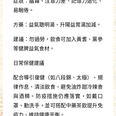
症狀：腦霧、注意力差、記憶力退化、
易睏倦。
方藥：益氣聰明湯、升陽益胃湯加減。
建議：勿過勞，飲食可加入黃耆、黨參
等健脾益氣食材。
日常保健建議
配合導引復健（如八段錦、太極）、規
律作息、清淡飲食、避免油炸甜冷辣食
與酒精。防疫措施仍應落實，如戴口
罩、勤洗手，並可搭配中藥茶飲提升免
疫力、維持健康平衡。