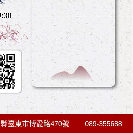
s:
:30
臺東縣臺東市博愛路470號
089-355688