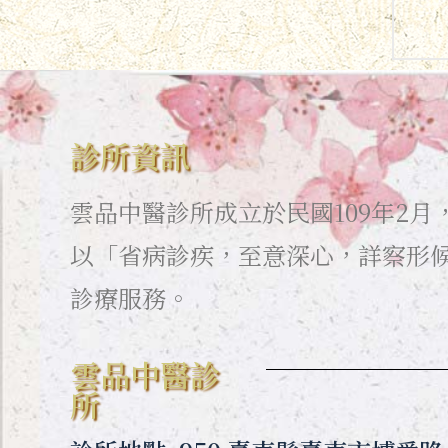
診所資訊
雲品中醫診所成立於民國109年2
以「省病診疾，至意深心，詳察形
診療服務。
雲品中醫診
所