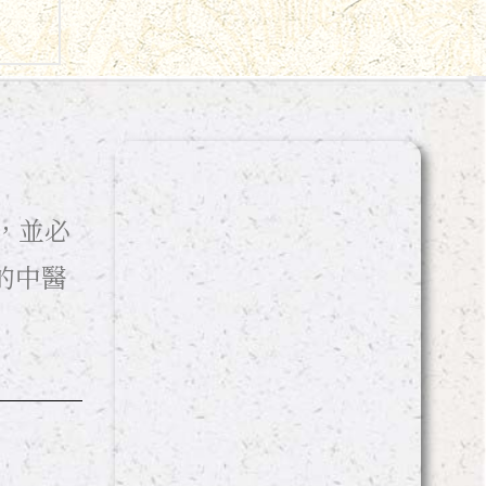
，並必
的中醫