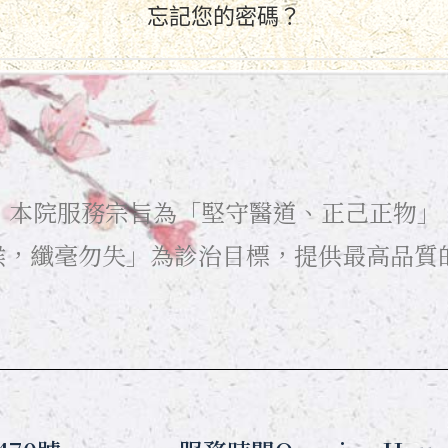
忘記您的密碼？
月，本院服務宗旨為「堅守醫道、正己正物」
候，纖毫勿失」為診治目標，提供最高品質