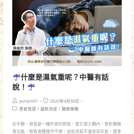
什麼是濕氣重呢？中醫有話
說！
yunpin01
2025年4月30日
患者見證
/
最新消息
/
醫療專欄
在中醫，濕氣是一種外來的邪氣，當它侵入體內，會影響脾
胃功能，導致身體運作不順。這些濕氣不僅來自天氣，還會