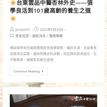
台東雲品中醫杏林外史——張
學良活到101歲高齡的養生之道
yunpin01
2025年5月29日
患者見證
/
最新消息
/
醫療專欄
傳說張學良在幽禁期間飲食簡單節制，偏好米湯、豆腐煮魚
這類清淡菜餚。雖無明確史料詳載，但這樣的飲食組合，在
中醫看來，確實有其養生道理
Continue Reading