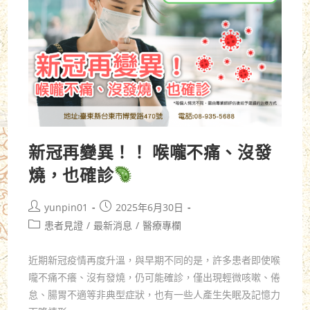
新冠再變異！！ 喉嚨不痛、沒發
燒，也確診
yunpin01
2025年6月30日
患者見證
/
最新消息
/
醫療專欄
近期新冠疫情再度升溫，與早期不同的是，許多患者即使喉
嚨不痛不癢、沒有發燒，仍可能確診，僅出現輕微咳嗽、倦
怠、腸胃不適等非典型症狀，也有一些人產生失眠及記憶力