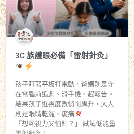
3C 族護眼必備「雷射針灸」
孩子盯著平板打電動，爸媽則是守
在電腦前追劇、滑手機、趕報告。
結果孩子近視度數悄悄飆升，大人
則是眼睛乾澀、痠痛
「想顧視力又怕針？」 試試低能量
雷射針灸！