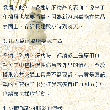
設備。此外，各種居家物品的表面，像桌子
和櫥櫃也都要消毒，因為新冠病毒能在物品
表面上，存活長達數小時到幾天。
3. 出入醫療場所要戴口罩
看病、陪病、探病時，都請戴上醫療用口
罩，其中包括慢性病患者外出的情況。至於
搭乘公共交通工具需不需要戴，其實是應該
戴的。若孩子未施打流感疫苗(Flu shot)，
也請盡快採取行動。
4. 要瞭解新冠肺炎的症狀