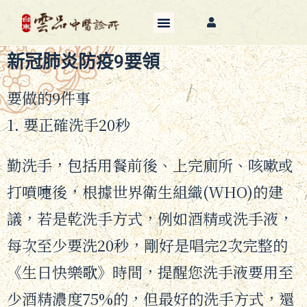
新冠肺炎防疫9要領
要做的9件事
1. 要正確洗手20秒
勤洗手，包括用餐前後、上完廁所、咳嗽或
打噴嚏後，根據世界衛生組織(WHO)的建
議，若是乾洗手方式，例如酒精或洗手液，
每次至少要洗20秒，剛好是唱完2次完整的
《生日快樂歌》時間，提醒您洗手液要用至
少酒精濃度75%的，但最好的洗手方式，還