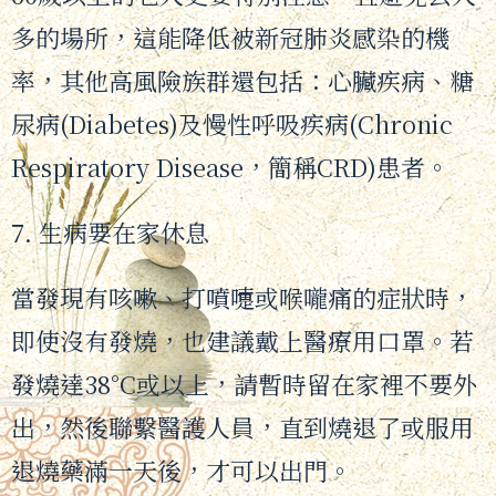
多的場所，這能降低被新冠肺炎感染的機
率，其他高風險族群還包括：心臟疾病、糖
尿病(Diabetes)及慢性呼吸疾病(Chronic
Respiratory Disease，簡稱CRD)患者。
7. 生病要在家休息
當發現有咳嗽、打噴嚏或喉嚨痛的症狀時，
即使沒有發燒，也建議戴上醫療用口罩。若
發燒達38°C或以上，請暫時留在家裡不要外
出，然後聯繫醫護人員，直到燒退了或服用
退燒藥滿一天後，才可以出門。