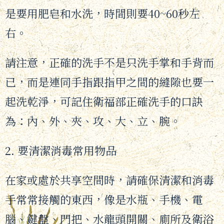
是要用肥皂和水洗，時間則要40~60秒左
右。
請注意，正確的洗手不是只洗手掌和手背而
已，而是連同手指跟指甲之間的縫隙也要一
起洗乾淨，可記住衛福部正確洗手的口訣
為：內、外、夾、攻、大、立、腕。
2. 要清潔消毒常用物品
在家或處於共享空間時，請確保清潔和消毒
手常常接觸的東西，像是水瓶、手機、電
腦、鍵盤、門把、水龍頭開關、廁所及衛浴