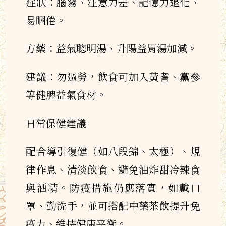
症狀：腦霧、注意力差、記憶力退化、
易睏倦。
方藥：益氣聰明湯、升陽益胃湯加減。
建議：勿過勞，飲食可加入黃耆、黨參
等健脾益氣食材。
日常保健建議
配合導引復健（如八段錦、太極）、規
律作息、清淡飲食、避免油炸甜冷辣食
與酒精。防疫措施仍應落實，如戴口
罩、勤洗手，並可搭配中藥茶飲提升免
疫力、維持健康平衡。