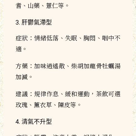
耆、山藥、薏仁等。
肝鬱氣滯型
症狀：情緒低落、失眠、胸悶、咽中不
適。
方藥：加味逍遙散、柴胡加龍骨牡蠣湯
加減。
建議：規律作息、緩和運動，茶飲可選
玫瑰、薰衣草、陳皮等。
清氣不升型