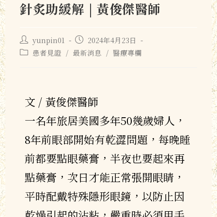
針炙助緩解 | 黃俊傑醫師
yunpin01
2024年4月23日
患者見證
/
最新消息
/
醫療專欄
文 / 黃俊傑醫師
一名年旅居美國多年50幾歲婦人，
8年前眼部開始有乾澀問題，每晚睡
前都要點眼藥膏，半夜也要起來再
點藥膏，次日才能正常張開眼睛，
平時配戴特殊隱形眼鏡，以防止因
乾燥引起的沾粘，嚴重時必須用手