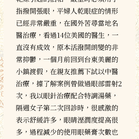
指撥開張眼，平婦人乾眼症的情形
已經非常嚴重，在國外苦尋當地名
醫治療，看過14位美國的醫生，一
直沒有成效，原本活潑開朗變的非
常抑鬱，一個月前回到台東美麗的
小鎮渡假，在親友推薦下試以中醫
治療，據了解案例曾做過眼部雷射2
次，我以眼針治療配合特調湯藥，
隔週女子第二次回診時，很感激的
表示舒緩許多，眼睛溼潤度提高很
多，過程減少的使用眼藥膏次數也