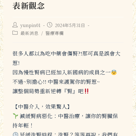
表新觀念
yunpin01
2024年5月31日
最新消息
/
醫療專欄
很多人都以為吃中藥會傷腎?!那可真是誤會大
惹!
因為慢性腎病已經加入新國病的成員之一
不過~別擔心!! 中醫來護駕你的腎惹~
讓整個局勢重新逆轉『腎』吧
【中醫介入，效果驚人】
減緩腎病惡化：中醫治療，讓你的腎臟保
持年輕！
延緩洗腎時程：洗腎？等等再說，我們有