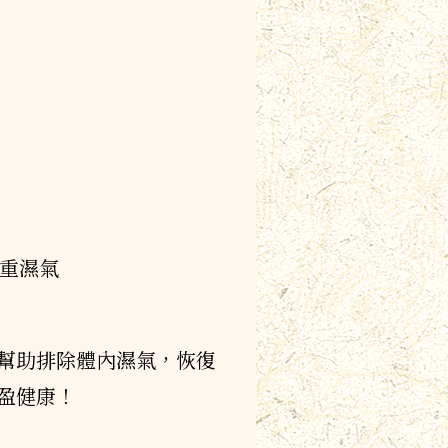
重濕氣
幫助排除體內濕氣，恢復
盈健康！