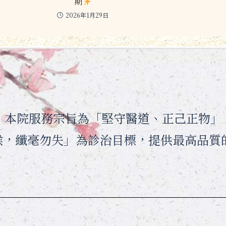
期
2026年1月29日
月，本院服務宗旨為「堅守醫道、正己正物」
候，纖毫勿失」為診治目標，提供最高品質