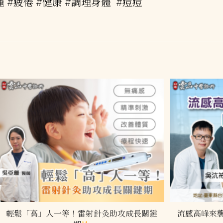
腫
#疲倦
#健康
#調理身體
#痘痘
輕鬆「高」人一等！雷射針灸助攻成長關鍵
流感高峰來