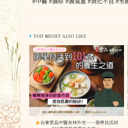
#中醫
#濕疹
#濕氣重
#消化不良
#水
YOU MIGHT ALSO LIKE
台東雲品中醫杏林外史——張學良活到