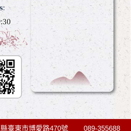
s:
:30
臺東縣臺東市博愛路470號
089-355688