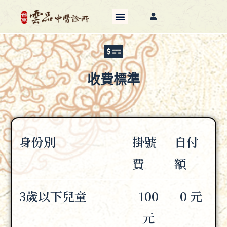
收費標準
身份別
掛號
自付
費
額
3歲以下兒童
100
0 元
元