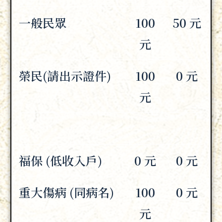
一般民眾
100
50 元
元
榮民(請出示證件)
100
0 元
元
福保 (低收入戶)
0 元
0 元
重大傷病 (同病名)
100
0 元
元