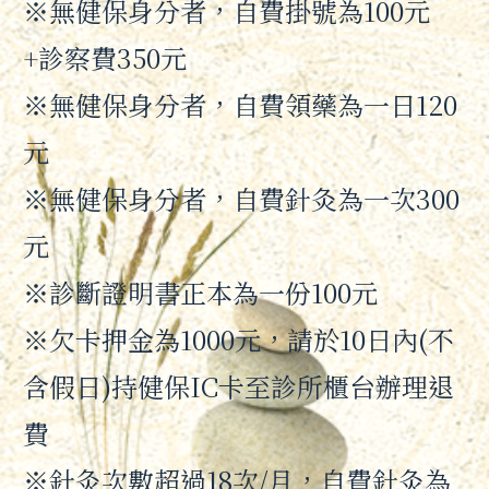
※無健保身分者，自費掛號為100元
+診察費350元
※無健保身分者，自費領藥為一日120
元
※無健保身分者，自費針灸為一次300
元
※診斷證明書正本為一份100元
※欠卡押金為1000元，請於10日內(不
含假日)持健保IC卡至診所櫃台辦理退
費
※針灸次數超過18次/月，自費針灸為