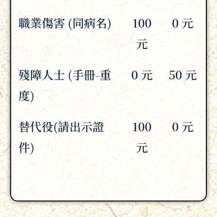
職業傷害 (同病名)
100
0 元
元
殘障人士 (手冊-重
0 元
50 元
度)
替代役(請出示證
100
0 元
件)
元