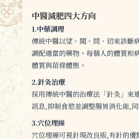
中醫減肥四大方向
1.中藥調理
傳統中醫以望、聞、問、切來診斷病
調配適當的藥物。每個人的體質和病
體質與苗條體態。
2.針灸治療
採用傳統中醫的治療法「針灸」來進
訊息,抑制食慾並調整腸胃消化能,
3.穴位埋線
穴位埋線可視針現改良版,有針的優