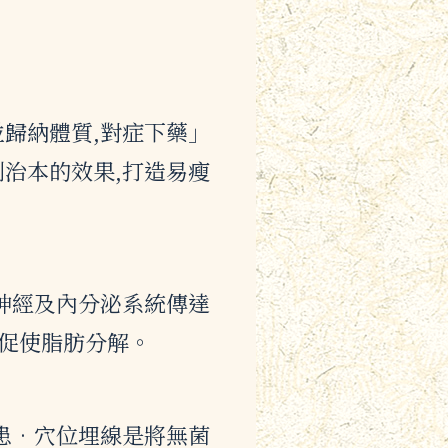
歸納體質,對症下藥」
治本的效果,打造易瘦
神經及內分泌系統傳達
而促使脂肪分解。
患•穴位埋線是將無菌