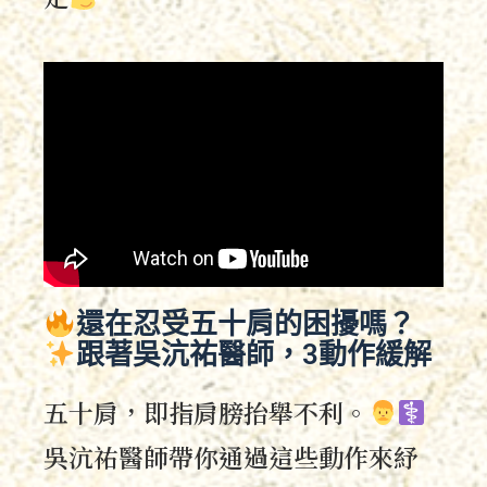
還在忍受五十肩的困擾嗎？
跟著吳沆祐醫師，3動作緩解
五十肩，即指肩膀抬舉不利。
吳沆祐
醫師帶你通過這些動作來紓