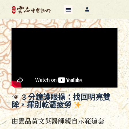
3 分鐘護眼操：找回明亮雙
眸，揮別乾澀疲勞
由雲品黃文英醫師親自示範這套