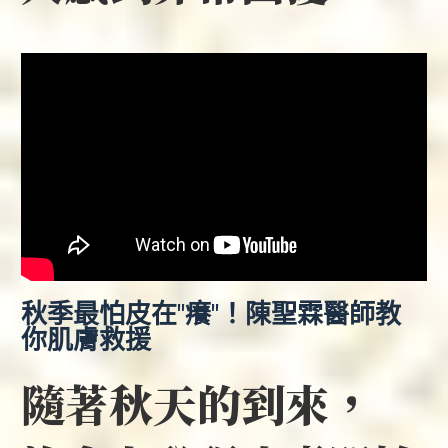
秋季最怕皮在"癢"！陳聖霖醫師教
你肌膚救援
隨著秋天的到來，