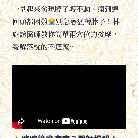
一早起來發現脖子轉不動、痛到連
回頭都困難
別急著猛轉脖子！林
旃誼醫師教你簡單兩穴位的按摩，
緩解落枕的不適感~