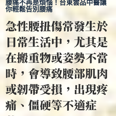
腰痛不再是煩惱！台東雲品中醫讓
你輕鬆告別腰痛
急性腰扭傷常發生於
日常生活中，尤其是
在搬重物或姿勢不當
時，會導致腰部肌肉
或韌帶受損，出現疼
痛、僵硬等不適症