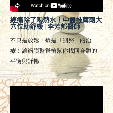
經痛除了喝熱水！中醫推薦兩大
穴位助舒緩 | 李芳郁醫師
不只是放鬆，這是「調整」的治
療！讓筋膜整脊槍幫你找回身體的
平衡與舒暢