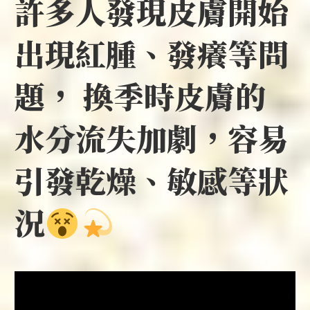
許多人發現皮膚開始
出現紅腫、發癢等問
題， 換季時皮膚的
水分流失加劇，容易
引發乾燥、敏感等狀
況