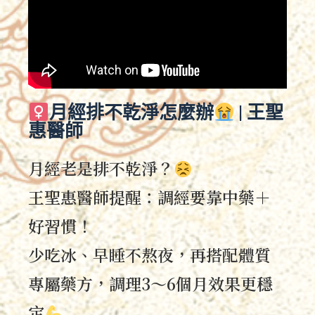
月經排不乾淨怎麼辦
| 王聖
惠醫師
月經老是排不乾淨？
王聖惠醫師提醒：調經要靠中藥＋
好習慣！
少吃冰、早睡不熬夜，再搭配體質
專屬藥方，調理3～6個月效果更穩
定