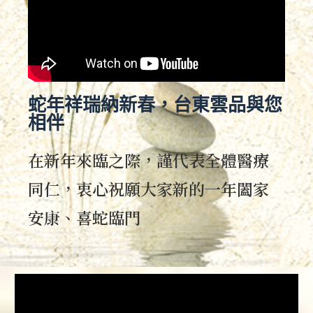
蛇年祥瑞納新春，台東雲品與您
相伴
在新年來臨之際，謹代表全體醫療
同仁，衷心祝願大家新的一年闔家
安康、喜蛇臨門