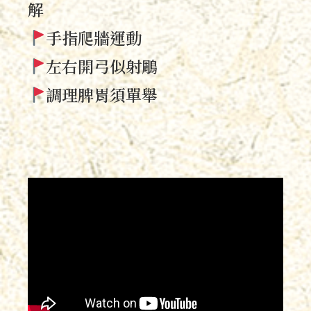
解
手指爬牆運動
左右開弓似射鵰
調理脾胃須單舉