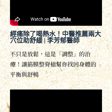
經痛除了喝熱水！中醫推薦兩大
穴位助舒緩 | 李芳郁醫師
不只是放鬆，這是「調整」的治
療！讓筋膜整脊槍幫你找回身體的
平衡與舒暢