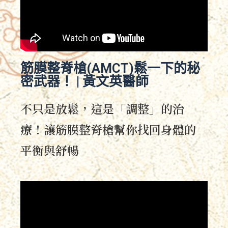
筋膜整脊槍(AMCT)鬆一下的秘
密武器！ | 黃文英醫師
不只是放鬆，這是「調整」的治
療！讓筋膜整脊槍幫你找回身體的
平衡與舒暢